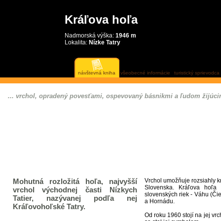
Kráľova hoľa
Nadmorská výška:
1946 m
Lokalita:
Nízke Tatry
návštevná kniha
všeobecné informácie
turistický sprievodca
... vrchol, opradený povesťami, ospevovaný básnikmi a ľudom žijúc
Mohutná rozložitá hoľa, najvyšší
Vrchol umožňuje rozsiahly k
Slovenska. Kráľova hoľa 
vrchol východnej časti Nízkych
slovenských riek - Váhu (Či
Tatier, nazývanej podľa nej
a Hornádu.
Kráľovohoľské Tatry.
Od roku 1960 stojí na jej vrc