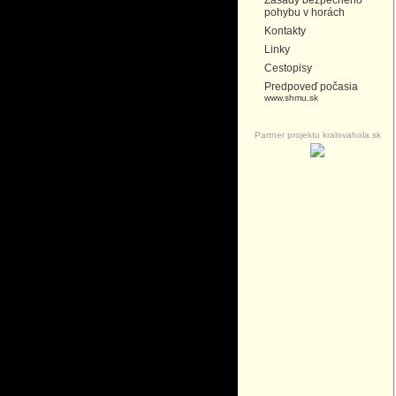
Zásady bezpečného
pohybu v horách
Kontakty
Linky
Cestopisy
Predpoveď počasia
www.shmu.sk
Partner projektu kralovahola.sk