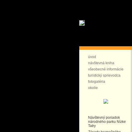
úvod
návštevná kniha
všeobecné informácie
turistický sprievodca
fotogaléria
okolie
Návštevný poriadok
národného parku Nízke
Tatry