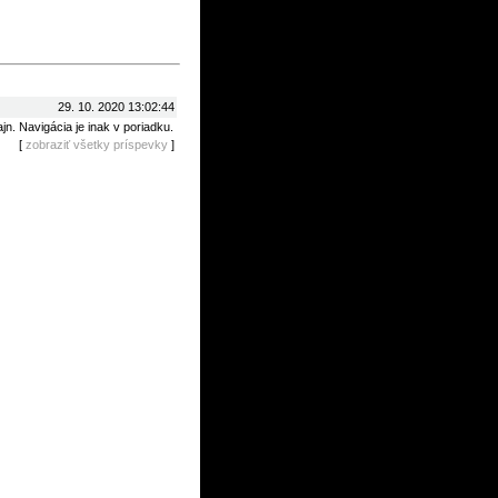
29. 10. 2020 13:02:44
jn. Navigácia je inak v poriadku.
[
zobraziť všetky príspevky
]