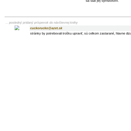
sa stal jej symbolom.
... posledný pridaný príspevok do návštevnej knihy
cuckorucko@azet.sk
stránky by potrebovali trošku upraviť, sú celkom zastarané, hlavne diza