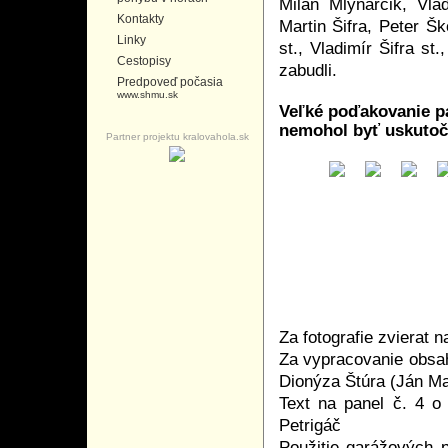
Milan Mlynárčik, Vla
Kontakty
Martin Šifra, Peter Šk
Linky
st., Vladimír Šifra st
Cestopisy
zabudli.
Predpoveď počasia
www.shmu.sk
Veľké poďakovanie pa
nemohol byť uskutoč
Partner projektu kralovahola.sk
Za fotografie zvierat 
Za vypracovanie obsa
Dionýza Štúra (Ján M
Text na panel č. 4 o 
Petrigáč
Použitie garážových p