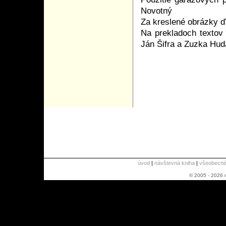
Novotný
Za kreslené obrázky ď
Na prekladoch textov 
Ján Šifra a Zuzka Hu
úvod
|
návštevná kniha
|
všeobecné 
© 2005 - 2026 