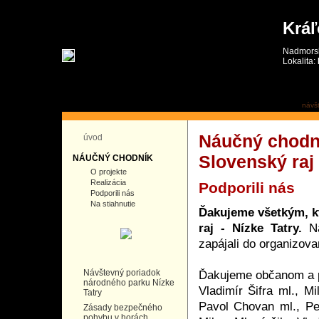
Kráľ
Nadmorsk
Lokalita:
návš
Náučný chodn
úvod
Slovenský raj 
NÁUČNÝ CHODNÍK
O projekte
Realizácia
Podporili nás
Podporili nás
Na stiahnutie
Ďakujeme všetkým, kt
raj - Nízke Tatry.
Na
zapájali do organizova
Návštevný poriadok
Ďakujeme občanom a p
národného parku Nízke
Vladimír Šifra ml., M
Tatry
Pavol Chovan ml., Pe
Zásady bezpečného
pohybu v horách