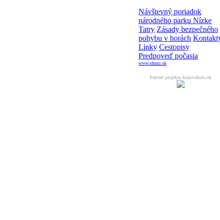
Návštevný poriadok
národného parku Nízke
Tatry
Zásady bezpečného
pohybu v horách
Kontakt
Linky
Cestopisy
Predpoveď počasia
www.shmu.sk
Partner projektu kralovahola.sk