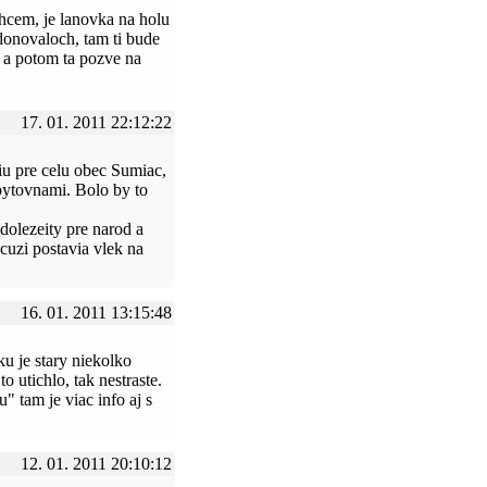
hcem, je lanovka na holu
donovaloch, tam ti bude
i a potom ta pozve na
17. 01. 2011 22:12:22
iu pre celu obec Sumiac,
ubytovnami. Bolo by to
dolezeity pre narod a
cuzi postavia vlek na
16. 01. 2011 13:15:48
ku je stary niekolko
o utichlo, tak nestraste.
 tam je viac info aj s
12. 01. 2011 20:10:12