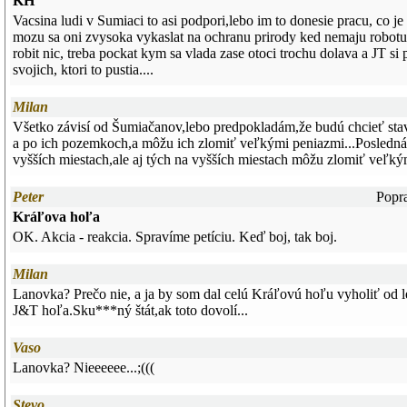
KH
Vacsina ludi v Sumiaci to asi podpori,lebo im to donesie pracu, co je
mozu sa oni zvysoka vykaslat na ochranu prirody ked nemaju robotu.
robit nic, treba pockat kym sa vlada zase otoci trochu dolava a JT si 
svojich, ktori to pustia....
Milan
Všetko závisí od Šumiačanov,lebo predpokladám,že budú chcieť stav
a po ich pozemkoch,a môžu ich zlomiť veľkými peniazmi...Posledná
vyšších miestach,ale aj tých na vyšších miestach môžu zlomiť veľký
Peter
Popra
Kráľova hoľa
OK. Akcia - reakcia. Spravíme petíciu. Keď boj, tak boj.
Milan
Lanovka? Prečo nie, a ja by som dal celú Kráľovú hoľu vyholiť od l
J&T hoľa.Sku***ný štát,ak toto dovolí...
Vaso
Lanovka? Nieeeeee...;(((
Stevo