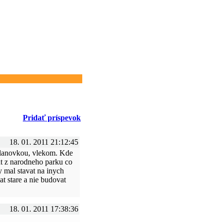
Pridať príspevok
18. 01. 2011 21:12:45
y lanovkou, vlekom. Kde
at z narodneho parku co
 mal stavat na inych
at stare a nie budovat
18. 01. 2011 17:38:36