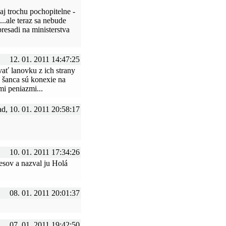
 aj trochu pochopitelne -
..ale teraz sa nebude
presadi na ministerstva
12. 01. 2011 14:47:25
ať lanovku z ich strany
 šanca sú konexie na
mi peniazmi...
d, 10. 01. 2011 20:58:17
10. 01. 2011 17:34:26
esov a nazval ju Holá
08. 01. 2011 20:01:37
07. 01. 2011 19:42:50