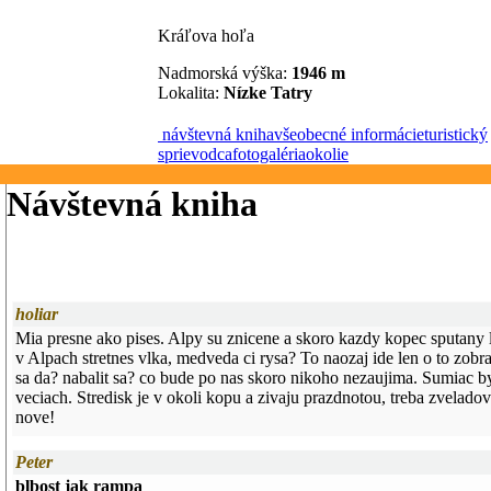
Kráľova hoľa
Nadmorská výška:
1946 m
Lokalita:
Nízke Tatry
návštevná kniha
všeobecné informácie
turistický
sprievodca
fotogaléria
okolie
Návštevná kniha
holiar
Mia presne ako pises. Alpy su znicene a skoro kazdy kopec sputan
v Alpach stretnes vlka, medveda ci rysa? To naozaj ide len o to zobr
sa da? nabalit sa? co bude po nas skoro nikoho nezaujima. Sumiac by
veciach. Stredisk je v okoli kopu a zivaju prazdnotou, treba zveladov
nove!
Peter
blbost jak rampa