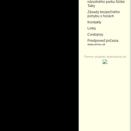
národného parku Nízke
Tatry
Zásady bezpečného
pohybu v horách
Kontakty
Linky
Cestopisy
Predpoveď počasia
www.shmu.sk
Partner projektu kralovahola.sk