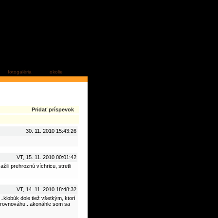
fotogaléria
okolie
Pridať príspevok
30. 11. 2010 15:43:26
VT, 15. 11. 2010 00:01:42
ili prehroznú víchricu, stretli
VT, 14. 11. 2010 18:48:32
.klobúk dole tiež všetkým, ktorí
ať rovnováhu...akonáhle som sa