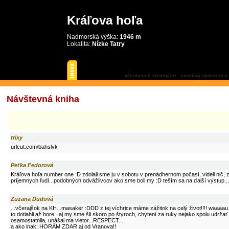
Kráľova hoľa
Nadmorská výška:
1946 m
Lokalita:
Nízke Tatry
návštevná kniha
všeobecné informácie
turistický sprievodca
Návštevná kniha
trixy
urlcut.com/bahslvk
Peťka Fedorová
Kráľova hoľa number one :D zdolali sme ju v sobotu v prenádhernom počasí, videli nič, zaž
príjemnych ľudí...podobných odvážlivcov ako sme boli my :D teším sa na ďalší výstup...
Zuzana Dudová
...včerajšok na KH...masaker :DDD z tej víchrice máme zážitok na celý život!!!! waaaau..
to dotiahli až hore...aj my sme šli skoro po štyroch, chytení za ruky nejako spolu udrž
osamostatnila, unášal ma vietor...RESPECT....
a ako inak: HORÁM ZDAR aj od Vranova!!