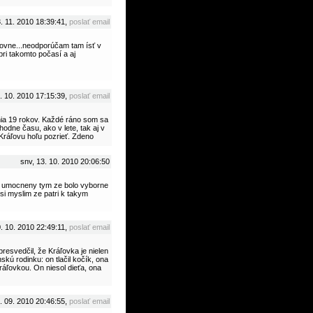
. 11. 2010 18:39:41,
poslať email
lovne...neodporúčam tam ísť v
pri takomto počasí a aj
. 10. 2010 17:15:39,
poslať email
nia 19 rokov. Každé ráno som sa
hodne času, ako v lete, tak aj v
ráľovu hoľu pozrieť. Zdeno
snv, 13. 10. 2010 20:06:50
ne umocneny tym ze bolo vyborne
 si myslim ze patri k takym
. 10. 2010 22:49:11,
poslať email
resvedčil, že Kráľovka je nielen
kú rodinku: on tlačil kočík, ona
Kráľovkou. On niesol dieťa, ona
. 09. 2010 20:46:55,
poslať email