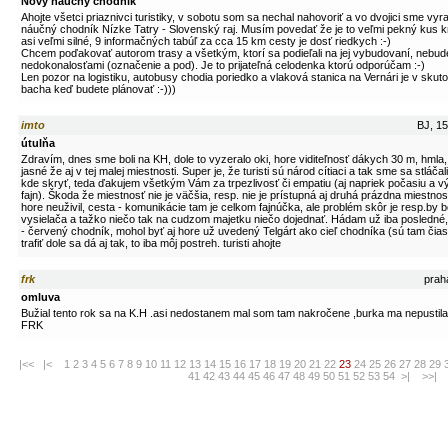
Nový náučný chodník
Ahojte všetci priaznivci turistiky, v sobotu som sa nechal nahovoriť a vo dvojici sme vyr
náučný chodník Nízke Tatry - Slovenský raj. Musím povedať že je to veľmi pekný kus kra
asi veľmi silné, 9 informačných tabúľ za cca 15 km cesty je dosť riedkych :-)
Chcem poďakovať autorom trasy a všetkým, ktorí sa podieľali na jej vybudovaní, nebu
nedokonalosťami (označenie a pod). Je to prijateľná celodenka ktorú odporúčam :-)
Len pozor na logistiku, autobusy chodia poriedko a vlaková stanica na Vernári je v skut
bacha keď budete plánovať :-)))
imto
BJ, 15
útulňa
Zdravím, dnes sme boli na KH, dole to vyzeralo oki, hore viditeľnosť dákych 30 m, hmla, 
jasné že aj v tej malej miestnosti. Super je, že turisti sú národ cítiaci a tak sme sa stláčal
kde skryť, teda ďakujem všetkým Vám za trpezlivosť či empatiu (aj napriek počasiu a v
fajn). Škoda že miestnosť nie je väčšia, resp. nie je prístupná aj druhá prázdna miestnos
hore neuživil, cesta - komunikácie tam je celkom fajnúčka, ale problém skôr je resp.by b
vysielača a tažko niečo tak na cudzom majetku niečo dojednať. Hádam už iba posledné,
- červený chodník, mohol byť aj hore už uvedený Telgárt ako cieľ chodníka (sú tam čiast
trafiť dole sa dá aj tak, to iba môj postreh. turisti ahojte
frk
praha
omluva
Bužial tento rok sa na K.H .asi nedostanem mal som tam nakročene ,burka ma nepustila
FRK
|<<
|<
1
2
3
4
5
6
7
8
9
10
11
12
13
14
15
16
17
18
19
20
21
22
23
24
25
26
27
28
29
41
42
43
44
45
46
47
48
49
50
51
52
53
54
>|
>>|