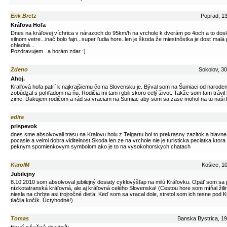
Erik Bretz
Poprad, 13
Kráľova Hoľa
Dnes na kráľovej víchrica v nárazoch do 95km/h na vrchole k dverám po 4och a to dos
silnom vetre...inač bolo fajn...super ľudia hore..len je škoda že miestnôstka je dosť malá 
chladná...
Pozdravujem.. a horám zdar :)
Zdeno
Sokolov, 30
Ahoj.
Kralľová hoľa patrí k najkrajšiemu čo na Slovensku je. Býval som na Šumiaci od narode
zobůdzal s pohľadom na ňu. Rodičia mi tam robili skoro celý život. Takže som tam trávil 
zime. Ďakujem rodičom a rád sa vraciam na Šumiac aby som sa zase mohol na tu naši K
edita
prispevok
dnes sme absolvovali trasu na Kralovu holu z Telgartu bol to prekrasny zazitok a hlav
pocasie a velmi dobra viditelnost.Skoda len ze na vrchole nie je turisticka peciatka ktora
peknym spomienkovym symbolom ako je to na vysokohorskych chatach
KarolM
Košice, 10
Jubilejny
8.10.2010 som absolvoval jubilejný desiaty cyklovýšľap na milú Kráľovku. Opäť som sa p
nízkotatranská kráľovná, ale aj kráľovná celého Slovenska! (Cestou hore som míňal žilins
niesla na chrbte asi trojročné dieťa. Keď som sa vracal dole, stretol som ich tesne pod 
tlačila kočík. Úctyhodné!)
Tomas
Banska Bystrica, 19