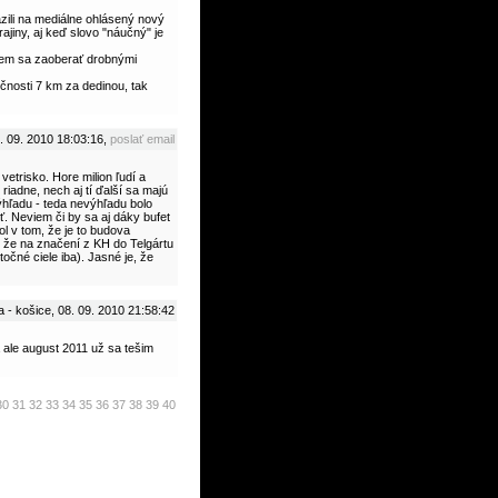
azili na mediálne ohlásený nový
jiny, aj keď slovo "náučný" je
dem sa zaoberať drobnými
očnosti 7 km za dedinou, tak
. 09. 2010 18:03:16,
poslať email
vetrisko. Hore milion ľudí a
i riadne, nech aj tí ďalší sa majú
ýhľadu - teda nevýhľadu bolo
ť. Neviem či by sa aj dáky bufet
ol v tom, že je to budova
 že na značení z KH do Telgártu
očné ciele iba). Jasné je, že
 - košice, 08. 09. 2010 21:58:42
 ale august 2011 už sa tešim
30
31
32
33
34
35
36
37
38
39
40