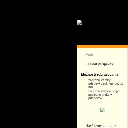
úvod
Pridať príspevok
Možnosti zobrazovania:
zobrazuj všetky
príspevky (sk, en, de, pl,
hu)
zobrazuj od prvého po
posledne pridaný
príspevok
Návštevný poriadok