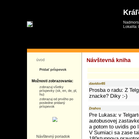
Kráľ
Nadmorsk
Lokalita:
návš
Návštevná kniha
úvod
Pridať príspevok
Možnosti zobrazovania:
davidor85
zobrazuj všetky
Prosba o radu: Z Telg
príspevky (sk, en, de, pl,
hu)
znacke? Diky :-)
zobrazuj od prvého po
posledne pridaný
príspevok
Drahos
Pre Lukasa: v Telgart
autobusovej zastavke
a potom to uvidis po 
V Sumiaci sa zase ta
Návštevný poriadok
180stupnova pravotoci