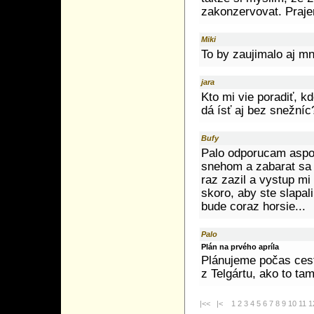
zakonzervovat. Praje
Miki
To by zaujimalo aj mn
jara
Kto mi vie poradiť, k
dá ísť aj bez snežníc
Bufy
Palo odporucam aspon
snehom a zabarat sa 
raz zazil a vystup mi
skoro, aby ste slapal
bude coraz horsie...
Palo
Plán na prvého apríla
Plánujeme počas cest
z Telgártu, ako to ta
|<<
|<
1
2
3
4
5
6
7
8
9
10
11
1