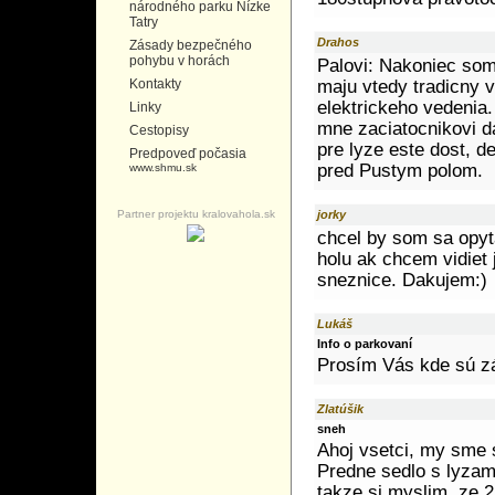
národného parku Nízke
Tatry
Drahos
Zásady bezpečného
pohybu v horách
Palovi: Nakoniec som
Kontakty
maju vtedy tradicny 
elektrickeho vedenia
Linky
mne zaciatocnikovi d
Cestopisy
pre lyze este dost, d
Predpoveď počasia
pred Pustym polom.
www.shmu.sk
Partner projektu kralovahola.sk
jorky
chcel by som sa opyta
holu ak chcem vidiet 
sneznice. Dakujem:)
Lukáš
Info o parkovaní
Prosím Vás kde sú zá
Zlatúšik
sneh
Ahoj vsetci, my sme s
Predne sedlo s lyzami
takze si myslim, ze 2