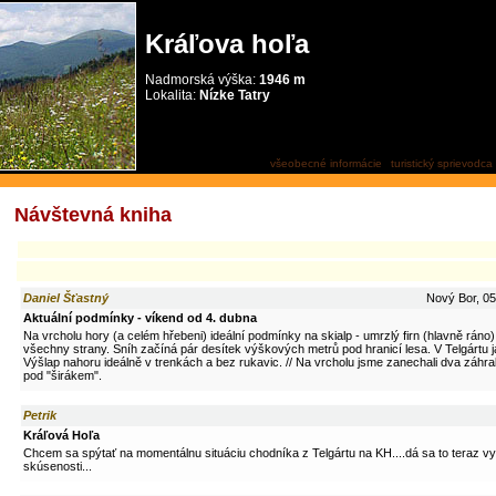
Kráľova hoľa
Nadmorská výška:
1946 m
Lokalita:
Nízke Tatry
návštevná kniha
všeobecné informácie
turistický sprievodca
Návštevná kniha
Daniel Šťastný
Nový Bor, 05
Aktuální podmínky - víkend od 4. dubna
Na vrcholu hory (a celém hřebeni) ideální podmínky na skialp - umrzlý firn (hlavně ráno
všechny strany. Sníh začíná pár desítek výškových metrů pod hranicí lesa. V Telgártu 
Výšlap nahoru ideálně v trenkách a bez rukavic. // Na vrcholu jsme zanechali dva záhra
pod "širákem".
Petrik
Kráľová Hoľa
Chcem sa spýtať na momentálnu situáciu chodníka z Telgártu na KH....dá sa to teraz v
skúsenosti...