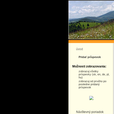
úvod
Pridať príspevok
Možnosti zobrazovania:
zobrazuj všetky
príspevky (sk, en, de, pl,
hu)
zobrazuj od prvého po
posledne pridaný
príspevok
Návštevný poriadok