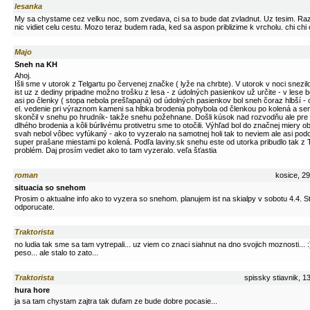
lesanka
My sa chystame cez velku noc, som zvedava, ci sa to bude dat zvladnut. Uz tesim. Raz 
nic vidiet celu cestu. Mozo teraz budem rada, ked sa aspon priblizime k vrcholu. chi chi 
Majo
Sneh na KH
Ahoj.
Išli sme v utorok z Telgartu po červenej značke ( lyže na chrbte). V utorok v noci snezil
ist uz z dediny pripadne možno trošku z lesa - z údolných pasienkov už určite - v lese b
asi po členky ( stopa nebola prešľapaná) od údolných pasienkov bol sneh čoraz hlbší -
el. vedenie pri výraznom kameni sa hĺbka brodenia pohybola od členkou po kolená a se
skončil v snehu po hrudník- takže snehu požehnane. Došli kúsok nad rozvodňu ale pre
dlhého brodenia a kôli búrlivému protivetru sme to otočili. Výhľad bol do značnej miery 
svah nebol vôbec vyfúkaný - ako to vyzeralo na samotnej holi tak to neviem ale asi po
super prašane miestami po kolená. Podľa laviny.sk snehu este od utorka pribudlo tak z 
problém. Daj prosím vediet ako to tam vyzeralo. veľa šťastia
roman
kosice, 29
situacia so snehom
Prosim o aktualne info ako to vyzera so snehom. planujem ist na skialpy v sobotu 4.4. 
odporucate.
Traktorista
no ludia tak sme sa tam vytrepali... uz viem co znaci siahnut na dno svojich moznosti... :)
peso... ale stalo to zato...
Traktorista
spissky stiavnik, 1
hura hore
ja sa tam chystam zajtra tak dufam ze bude dobre pocasie...