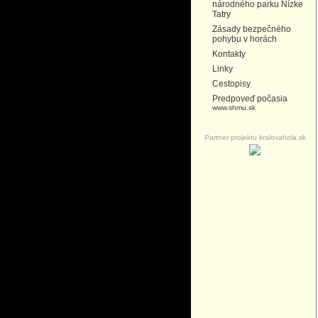
národného parku Nízke
Tatry
Zásady bezpečného
pohybu v horách
Kontakty
Linky
Cestopisy
Predpoveď počasia
www.shmu.sk
Partner projektu kralovahola.sk