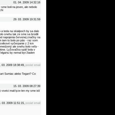
01. 04. 2009 14:32:16
sme boli na jesen, ale nebolo
chi
29. 03. 2009 19:31:59
o a teda na skialpoch by sa dalo
olo snehu tak ze sme sa brodili
 od napojenia červenej značky na
m tam to bolo po pás - raz som
 celkové vyčerpanie z 2 km
obmedzený ale snehu bolo veľa -
dobne. Lyžovačka späť bola v
Telgartu by nemal byt žiaden
. 03. 2009 18:38:49,
poslať email
Start Sumiac alebo Tegart? Co
15. 03. 2009 08:27:39
 vsetci mali lyze len my sme isli
3. 03. 2009 11:51:15,
poslať email