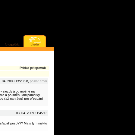
fotogaléria
okolie
Pridať príspevok
. 04. 2009 13:20:58,
poslať email
) - sjezdy jsou možné na
jaro a po sněhu ani památky.
by (až na trávu) pro přespání
03. 04. 2009 11:45:13
yšľapať pešo??? Má s tym niekto