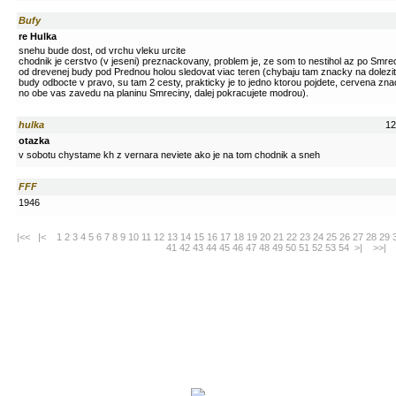
Bufy
re Hulka
snehu bude dost, od vrchu vleku urcite
chodnik je cerstvo (v jeseni) preznackovany, problem je, ze som to nestihol az po Smr
od drevenej budy pod Prednou holou sledovat viac teren (chybaju tam znacky na dolezi
budy odbocte v pravo, su tam 2 cesty, prakticky je to jedno ktorou pojdete, cervena znac
no obe vas zavedu na planinu Smreciny, dalej pokracujete modrou).
hulka
12
otazka
v sobotu chystame kh z vernara neviete ako je na tom chodnik a sneh
FFF
1946
|<<
|<
1
2
3
4
5
6
7
8
9
10
11
12
13
14
15
16
17
18
19
20
21
22
23
24
25
26
27
28
29
41
42
43
44
45
46
47
48
49
50
51
52
53
54
>|
>>|