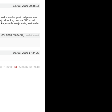
12. 03. 2009 09:38:13
ecinske sedlo, preto odporucam
tej odbocke, po cca 500 m od
ka je na hornej ceste, koli vode,
. 03. 2009 09:04:39,
poslať email
09. 03. 2009 17:34:22
30
31
32
33
34
35
36
37
38
39
40