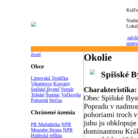
Kráľo
Nadm
Lokal
návšt
sprie
úvod
Okolie
Obce
Spišské B
Liptovská Teplička
Vikartovce
Kravany
Charakteristika:
Spišské Bystré
Vernár
Telgárt
Šumiac
Vaľkovňa
Obec Spišské Byst
Pohorelá
Heľpa
Popradu v nadmor
Chránené územia
pohoriami troch 
juhu ju obklopuje
PR Martalúzka
NPR
Meandre Hrona
NPR
dominantnou Kráľ
Hnilecká jelšina