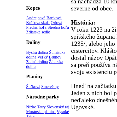
sa nachádza 10 k
severne od obce.
Kopce
Andrejcová
Bartková
História:
Kráľova skala
Orlová
Predná hoľa
Stredná hoľa
V roku 1223 na ž
Ždiarske sedlo
spišského župana 
Doliny
1235/, alebo jeho
cistercitov. Klášt
Bystrá dolina
Šumiacka
dostal názov Opát
dolina
Veľký Brunov
Zadná dolina
Ždiarska
sa preň používa n
dolina
svoju existenciu 
Planiny
Hneď na začiatku 
Šušková
Smerečiny
Jeden z nich bol 
Národné parky
neďaleko dnešnéh
Ugovské.
Nízke Tatry
Slovenský raj
Muránska planina
Vysoké
Tatry