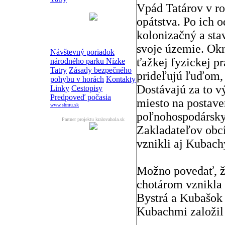
Vpád Tatárov v rok
opátstva. Po ich 
kolonizačný a stav
svoje územie. Okr
Návštevný poriadok
ťažkej fyzickej p
národného parku Nízke
Tatry
Zásady bezpečného
prideľujú ľuďom, 
pohybu v horách
Kontakty
Dostávajú za to vý
Linky
Cestopisy
Predpoveď počasia
miesto na postav
www.shmu.sk
poľnohospodárskyc
Partner projektu kralovahola.sk
Zakladateľov obc
vznikli aj Kubach
Možno povedať, ž
chotárom vznikla 
Bystrá a Kubašok 
Kubachmi založil