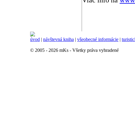
Viac info na
www.
úvod
|
návštevná kniha
|
všeobecné informácie
|
turisti
© 2005 - 2026 mKs - Všetky práva vyhradené