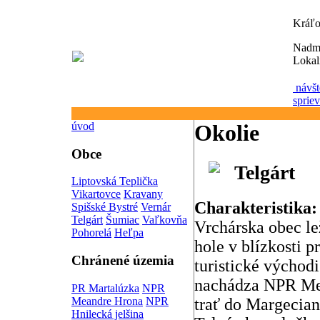
Kráľo
Nadm
Lokal
návšt
sprie
úvod
Okolie
Obce
Telgárt
Liptovská Teplička
Vikartovce
Kravany
Charakteristika:
Spišské Bystré
Vernár
Telgárt
Šumiac
Vaľkovňa
Vrchárska obec l
Pohorelá
Heľpa
hole v blízkosti 
Chránené územia
turistické východ
nachádza NPR Mea
PR Martalúzka
NPR
Meandre Hrona
NPR
trať do Margecia
Hnilecká jelšina