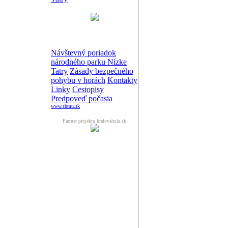
Návštevný poriadok
národného parku Nízke
Tatry
Zásady bezpečného
pohybu v horách
Kontakty
Linky
Cestopisy
Predpoveď počasia
www.shmu.sk
Partner projektu kralovahola.sk